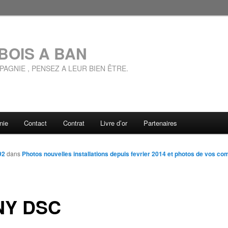
BOIS A BAN
AGNIE , PENSEZ A LEUR BIEN ÊTRE.
nie
Contact
Contrat
Livre d’or
Partenaires
92
dans
Photos nouvelles installations depuis fevrier 2014 et photos de vos c
NY DSC