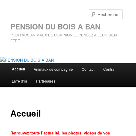
Aller
au
Rech
contenu
principal
PENSION DU BOIS A BAN
POUR VOS ANIMAUX DE COMPAGNIE , PENSEZ A LEUR BIEN
ÊTRE.
Menu
Accueil
Animaux de compagnie
Contact
Contrat
principal
Livre d’or
Partenaires
Accueil
Retrouvez toute l’actualité, les photos, vidéos de vos